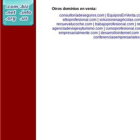
Otros dominios en venta:
consultoriadeseguros.com
|
EquiposEnVenta.c
sitioprofesional.com
|
solucionesagricolas.co
renuevatucoche.com
|
trabajoprofesional.com
|
r
agenciadeviajesyturismo.com
|
cursoprofesional.c
empresarialmente.com
|
desarrollointernet.com
conferenciasempresariale