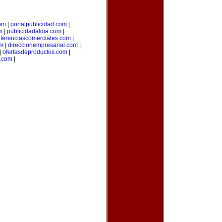
om
|
portalpublicidad.com
|
m
|
publicidadaldia.com
|
eferenciascomerciales.com
|
om
|
direccionempresarial.com
|
|
ofertasdeproductos.com
|
s.com
|