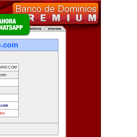
o.com
RIO.COM
.com
.com
tas