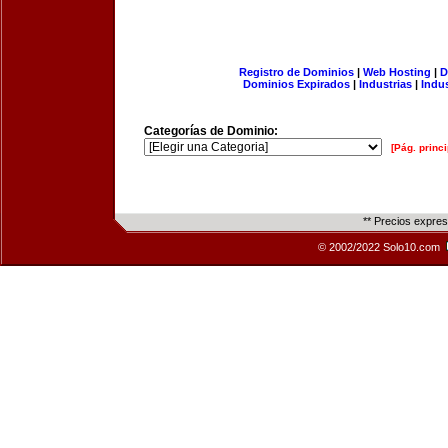
Registro de Dominios
|
Web Hosting
|
D
Dominios Expirados
|
Industrias
|
Indu
Categorías de Dominio:
[Pág. princi
** Precios expre
© 2002/2022 Solo10.com