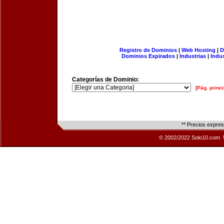
Registro de Dominios
|
Web Hosting
|
D
Dominios Expirados
|
Industrias
|
Indu
Categorías de Dominio:
[Pág. princi
** Precios expre
© 2002/2022 Solo10.com